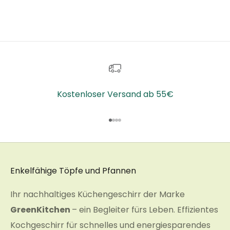
In den Warenkorb
In den Warenko
Kostenloser Versand ab 55€
Gehe zu Element 1
Gehe zu Element 2
Gehe zu Element 3
Gehe zu Element 4
Enkelfähige Töpfe und Pfannen
Ihr nachhaltiges Küchengeschirr der Marke
GreenKitchen
– ein Begleiter fürs Leben. Effizientes
Kochgeschirr für schnelles und energiesparendes