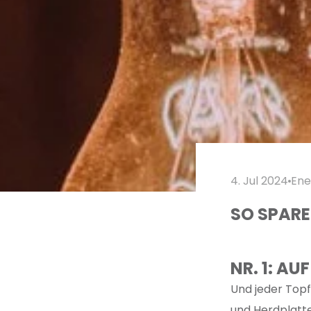
4. Jul 2024
Ene
SO SPAREN
NR. 1: AU
Und jeder Topf
und Herdplatte