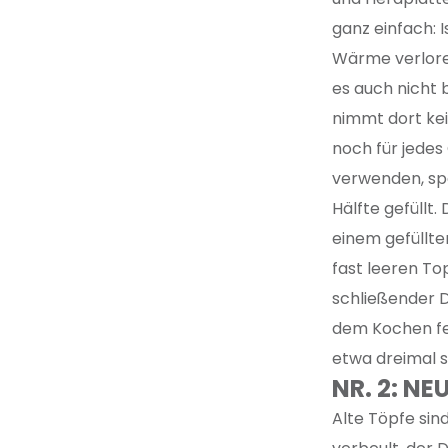
ganz einfach: I
Wärme verloren
es auch nicht 
nimmt dort kei
noch für jedes
verwenden, spa
Hälfte gefüllt
einem gefüllte
fast leeren To
schließender D
dem Kochen fer
etwa dreimal 
NR. 2: N
Alte Töpfe sind