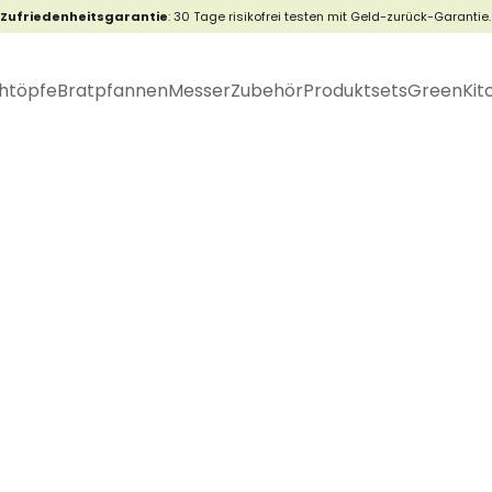
Zufriedenheitsgarantie
: 30 Tage risikofrei testen mit Geld-zurück-Garantie.
htöpfe
Bratpfannen
Messer
Zubehör
Produktsets
GreenKit