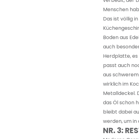
verbeult, der D
Menschen haben
Das ist völlig
Küchengeschirr
Boden aus Edels
auch besonders
Herdplatte, es
passt auch noc
aus schwerem M
wirklich im Ko
Metalldeckel. 
das Öl schon h
bleibt dabei a
werden, um in
NR. 3: R