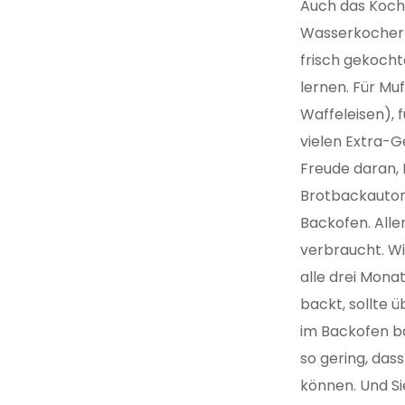
Auch das Kochw
Wasserkocher 
frisch gekocht
lernen. Für Mu
Waffeleisen), 
vielen Extra-G
Freude daran, 
Brotbackautoma
Backofen. Alle
verbraucht. Wi
alle drei Mona
backt, sollte 
im Backofen ba
so gering, das
können. Und S