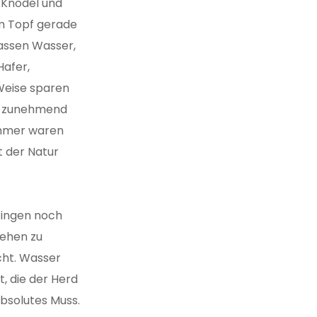
 Knödel und
im Topf gerade
Tassen Wasser,
Hafer,
Weise sparen
st zunehmend
ommer waren
 der Natur
ringen noch
tehen zu
cht. Wasser
, die der Herd
absolutes Muss.