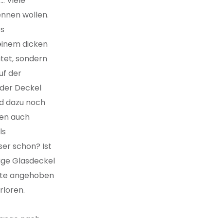
… Viele
ennen wollen.
es
einem dicken
itet, sondern
uf der
 der Deckel
nd dazu noch
ten auch
ls
ser schon? Ist
tige Glasdeckel
sste angehoben
rloren.