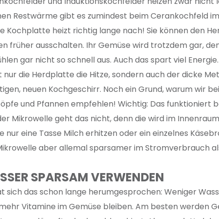
kochfelder und Induktionskochfelder heizen zwar nicht 
chen Restwärme gibt es zumindest beim Cerankochfeld i
che Kochplatte heizt richtig lange nach! Sie können den He
en früher ausschalten. Ihr Gemüse wird trotzdem gar, den
hlen gar nicht so schnell aus. Auch das spart viel Energie
t nur die Herdplatte die Hitze, sondern auch der dicke Me
igen, neuen Kochgeschirr. Noch ein Grund, warum wir be
öpfe und Pfannen empfehlen! Wichtig: Das funktioniert b
der Mikrowelle geht das nicht, denn die wird im Innenraum 
 nur eine Tasse Milch erhitzen oder ein einzelnes Käse
e Mikrowelle aber allemal sparsamer im Stromverbrauch a
WASSER SPARSAM VERWENDEN
t sich das schon lange herumgesprochen: Weniger Wasse
mehr Vitamine im Gemüse bleiben. Am besten werden 