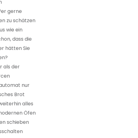
m
Wer gerne
hen zu schätzen
us wie ein
chon, dass die
er hätten Sie
ten?
 als der
rcen
kautomat nur
isches Brot
eiterhin alles
n modernen Öfen
fen schieben
sschalten