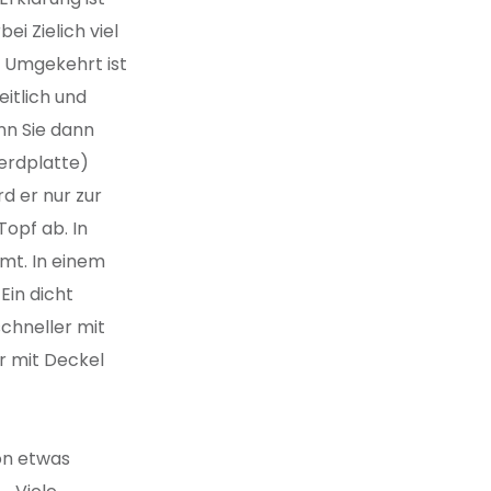
ei Zielich viel
. Umgekehrt ist
eitlich und
nn Sie dann
erdplatte)
d er nur zur
Topf ab. In
mt. In einem
Ein dicht
schneller mit
r mit Deckel
hon etwas