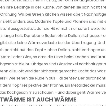
eckel passt nicht mehr richtig, der Griff ist abgebrochen 
 ihre Lieblinge in der Küche, von denen sie sich nicht tr
 in Ordnung. Wir bei Green Kitchen wissen aber: Nachhaltig
 sieht anders aus. Moderne Töpfe und Pfannen sind mit 
tahl ausgestattet, der die Hitze nicht nur sofort weiterle
 lange hält. Der ebene Boden ohne Dellen sitzt besser a
 gibt also keine Wärmeverluste bei der Übertragung. Und
h perfekt auf den Topf – ohne Dellen, nicht verbogen u
etall oder Glas, so dass die Hitze beim Kochen und Bra
chgeschirr bleibt. Übrigens sind Glasdeckel nachhaltiger a
Denn allzu oft wird der Sichttest gemacht: Kocht das Was
eiß? Wie sehen die Nudeln aus – al dente? Der durchsich
uf dem Topf respektive der Pfanne. Ein Metalldeckel mü
 das Kochgeschirr zu schauen – und dabei geht Wärme ve
ESTWÄRME IST AUCH WÄRME