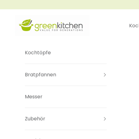
Zum Inhalt springen
GreenKitchen
Koc
Kochtöpfe
Bratpfannen
Messer
Zubehör