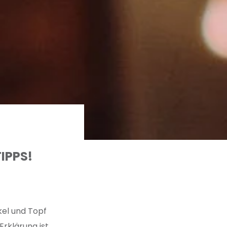
IPPS!
kel und Topf
rklärung ist