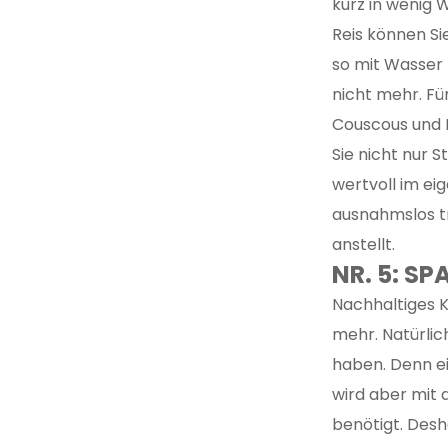
kurz in wenig 
Reis können Si
so mit Wasser 
nicht mehr. Fü
Couscous und 
Sie nicht nur 
wertvoll im ei
ausnahmslos t
anstellt.
NR. 5: S
Nachhaltiges K
mehr. Natürlich
haben. Denn e
wird aber mit 
benötigt. Desh