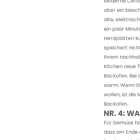
Moderne Ceran
aber ein biss
alte, elektris
ein paar Minut
Herdplatten kü
speichert nich
Ihrem nachhalt
Kitchen neue T
Backofen. Bei 
warm. Wenn Sie
wollen, ist di
Backofen.
NR. 4: 
Für Gemüse ha
dass am Ende 