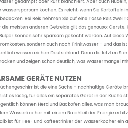
Wasser gedämpft oder kurz blanchiert. Aber auch Nudeln,
e wassersparsam kochen. Es reicht, wenn Sie Kartoffeln 
bedecken. Bei Reis nehmen Sie auf eine Tasse Reis zwei 
r die meisten anderen Getreide gilt das genauso: Gerste, 
Bulger können sehr sparsam gekocht werden. Auf diese 
Stromkosten, sondern auch noch Trinkwasser – und das i
gentlich wasserreichen Deutschland. Denn die letzten S
rocken und zeigen schon deutlich, was Wassermangel mit
PARSAME GERÄTE NUTZEN
üchengeschirr ist die eine Sache – nachhaltige Geräte b
 ist es lästig, für alles ein separates Gerät in der Küche s
igentlich können Herd und Backofen alles, was man brau
dem Wasserkocher mit einem Bruchteil der Energie erhitzt
alb ist für Tee- und Kaffeetrinker der Wasserkocher ein 