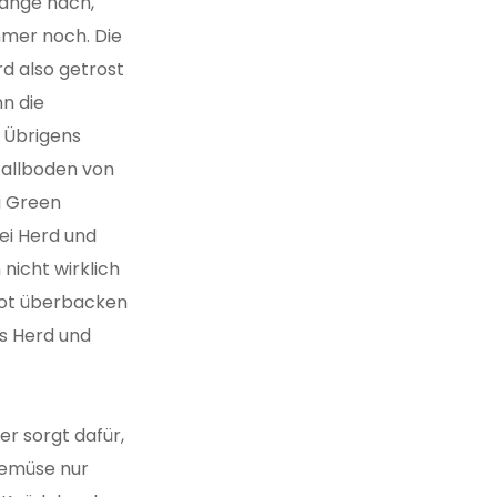
lange nach,
mmer noch. Die
rd also getrost
n die
. Übrigens
tallboden von
i Green
ei Herd und
nicht wirklich
brot überbacken
ls Herd und
r sorgt dafür,
Gemüse nur