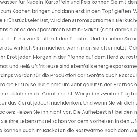
asser für Nudeln, Kartoffeln und Reis können Sie mit de
zum Kochen bringen und dann erst in den Topf gießen. 
e Frühstückseier isst, wird den stromsparsamen Eierkuc
ffins gibt es den sparsamen Muffin-Maker (sieht ähnlich a
für die Fans von Röstbrot den Toaster. Und da sehen Sie s
eräte wirklich Sinn machen, wenn man sie öfter nutzt. Od
Ihr Brot jeden Morgen in der Pfanne auf dem Herd zu rös
t und Heißluftfritteuse sind ebenfalls energiesparsamer
rdings werden für die Produktion der Geräte auch Ressou
rd die Fritteuse nur einmal im Jahr genutzt, der Brotbac
te mal, lohnen die Geräte nicht. Wer jeden zweiten Tag fr
über das Gerät jedoch nachdenken. Und wenn Sie wirklich w
cken: Heizen Sie ihn nicht vor. Die Aufheizest ist bei de
s Sie Ihre Lebensmittel schon vor dem Vorheizen in den O
ie können auch im Backofen die Restwärme nach dem Au